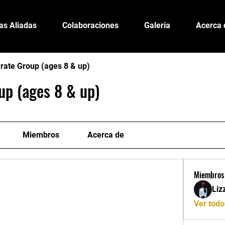
as Aliadas
Colaboraciones
Galería
Acerca 
rate Group (ages 8 & up)
up (ages 8 & up)
Miembros
Acerca de
Miembros
Liz
Ver todo