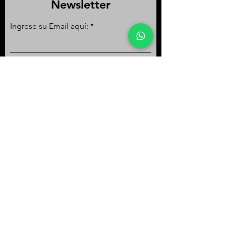
Newsletter
Ingrese su Email aquí:
Enviar
Tel:
+57 318 002 11 31
Email:
info@lizzrestreporacing.com
Accesibilidad
Términos & Condiciones
Política de Privacidad
Política de Envios